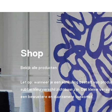
Shop
Bekijk alle producten
Let op: wanneer je een aanvulling bestelt van prod
subtiel kleurverschil zichtbaar zijn. Dat kleine versc
een bewustere en duurzamere toekomst.