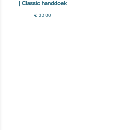
| Classic handdoek
€ 22,00
Wil je weten hoe dit product
gemaakt is?
Van ontwerpfase tot de ontwikkeling met onze high-tech
machines. We nemen je mee in elke stap van het maakproces!
Ontdek het hier