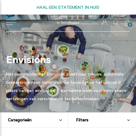
HAAL EEN STATEMENT IN HUIS
0
Envisions
Het designcollectief Envisions zoekt naar nieuwe, industriële
toepassingen van materialen. De focus ligt op het proces in
plaats van het eindproduct, wat ruimte biedt voor innovatieve
vertalingen van verschillende textieltechnieken.
Categorieën
Filters