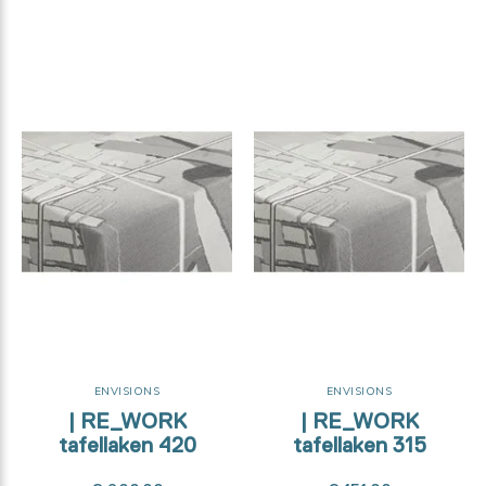
8% organic cotton
8% organic cotton
unbleached - 31
unbleached - 31
ENVISIONS
ENVISIONS
| RE_WORK
| RE_WORK
tafellaken 420
tafellaken 315