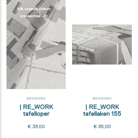
8% organic cotton
8% organic cotton
unbleached - 31
unbleached - 31
ENVISIONS
ENVISIONS
| RE_WORK
| RE_WORK
tafelloper
tafellaken 155
€ 38,00
€ 85,00