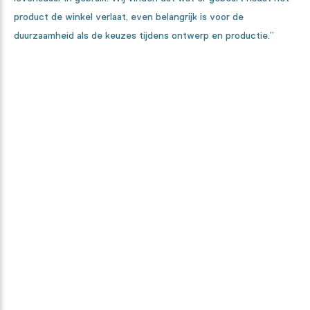
product de winkel verlaat, even belangrijk is voor de
duurzaamheid als de keuzes tijdens ontwerp en productie.”
Benieuwd hoe deze collectie tot
stand kwam?
Van ontwerper, tot textielspecialist en high-tech machines. We
laten je elke stap in het maakproces zien.
Ontdek het hier