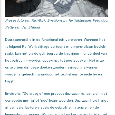
Proces foto van Re_Work, Envisions by TextielMuseum, Foto door
Patty van den Elshout
Duurzaamheid is in de functionaliteit verweven. Wanneer het
tafelgoed Re_Work slijtage vertoont of onherstelbaar bevlekt
raakt, kan het via de geïntegreerde kniplijnen – onderdeel van
het patroon – worden opgeknipt tot poetsdoeken. Het is zo
ontworpen dat deze doeken zonder naaimachine kunnen
worden afgehecht, waardoor het textiel een tweede leven
krijgt.
Envisions: “De vraag of een product duurzaam is, laat zich niet
eenvoudig met ‘ja’ of ‘nee’ beantwoorden. Duurzaamheid hangt
af van vele factoren, zoals de gebruikte materialen en de
levensduur in gebruik. Wij vinden dat wat er gebeurt nádat het