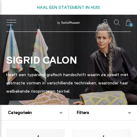
HAAL EEN STATEMENT IN HUIS
0
SIGRID CALON
Heeft een typerend grafisch handschrift waarin ze speelt met
abstracte vormen in verschillende technieken, waaronder haar
welbekende risoprints en textiel.
Categorieën
Filters