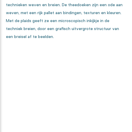
technieken weven en breien. De theedoeken zijn een ode aan
weven, met een rijk pallet aan bindingen, texturen en kleuren.
Met de plaids geeft ze een microscopisch inkijkje in de
techniek breien, door een grafisch uitvergrote structuur van
een breisel af te beelden.
Benieuwd hoe deze collectie tot
stand kwam?
Van ontwerper, tot textielspecialist en high-tech machines. We
laten je elke stap in het maakproces zien.