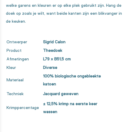
welke garens en kleuren er op elke plek gebruikt zijn.
Hang de
doek op zoals je wilt, want beide kanten zijn een blikvanger in
de keuken.
Ontwerper
Sigrid Calon
Product
Theedoek
Afmetingen
L79 x B51,5 cm
Kleur
Diverse
100% biologische ongebleekte
Materiaal
katoen
Techniek
Jacquard geweven
± 12,5% krimp na eerste keer
Krimppercentage
wassen