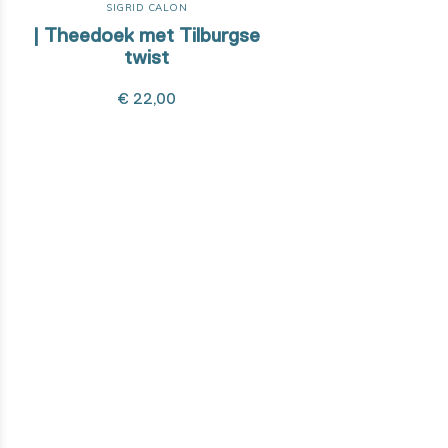
SIGRID CALON
| Theedoek met Tilburgse
twist
€ 22,00
Wil je weten hoe dit product
gemaakt is?
Van ontwerpfase tot de ontwikkeling met onze high-tech
machines. We nemen je mee in elke stap van het maakproces!
Ontdek het hier