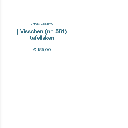
CHRIS LEBEAU
| Visschen (nr. 561)
tafellaken
€ 185,00
Wil je weten hoe dit product
gemaakt is?
Van ontwerpfase tot de ontwikkeling met onze high-tech