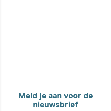
Wil je weten hoe dit product
gemaakt is?
Van ontwerpfase tot de ontwikkeling met onze high-tech
machines. We nemen je mee in elke stap van het maakproces!
Ontdek het hier
Meld je aan voor de
nieuwsbrief