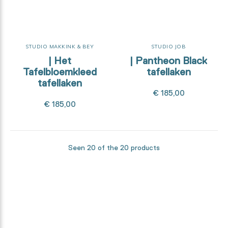
STUDIO MAKKINK & BEY
STUDIO JOB
| Het
| Pantheon Black
Tafelbloemkleed
tafellaken
tafellaken
€ 185,00
€ 185,00
Seen 20 of the 20 products
Benieuwd hoe deze collectie tot