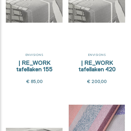
ENVISIONS
ENVISIONS
| RE_WORK
| RE_WORK
tafellaken 155
tafellaken 420
€ 85,00
€ 200,00
8% organic cotton
unbleached - 31