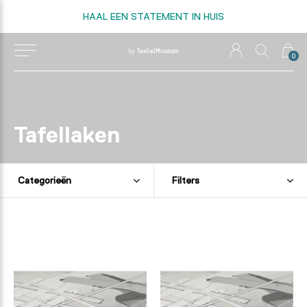
HAAL EEN STATEMENT IN HUIS
0
Tafellaken
Categorieën
Filters
8% organic cotton
8% organic cotton
unbleached - 31
unbleached - 31