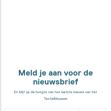
stand kwam?
Van ontwerper, tot textielspecialist en high-tech machines. We
laten je elke stap in het maakproces zien.
Ontdek het hier
Meld je aan voor de
nieuwsbrief
En blijf op de hoogte van het laatste nieuws van het
TextielMuseum