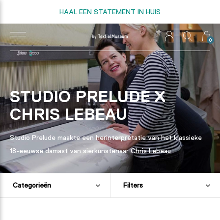
HAAL EEN STATEMENT IN HUIS
0
STUDIO PRELUDE X
CHRIS LEBEAU
Studio Prelude maakte een herinterpretatie van het klassieke
18-eeuwse damast van sierkunstenaar Chris Lebeau
Categorieën
Filters