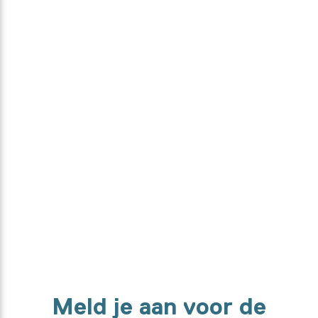
Benieuwd hoe deze collectie tot
stand kwam?
Van ontwerper, tot textielspecialist en high-tech machines. We
laten je elke stap in het maakproces zien.
Ontdek het hier
Meld je aan voor de