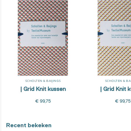
SCHOLTEN & BAIJINGS
SCHOLTEN & BA
| Grid Knit kussen
| Grid Knit 
€ 99,75
€ 99,75
Recent bekeken