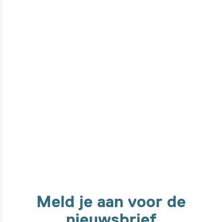
Wil je weten hoe dit product
gemaakt is?
Van ontwerpfase tot de ontwikkeling met onze high-tech
machines. We nemen je mee in elke stap van het maakproces!
Ontdek het hier
Meld je aan voor de
nieuwsbrief