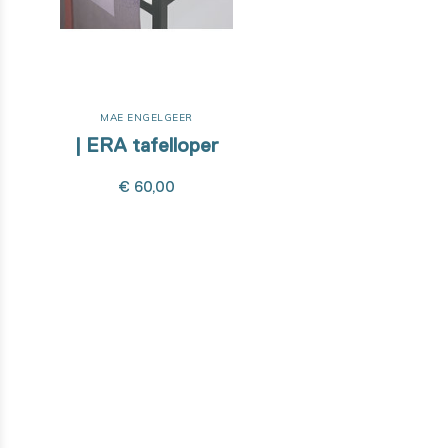
MAE ENGELGEER
| ERA tafelloper
€ 60,00
Wil je weten hoe dit product
gemaakt is?
Van ontwerpfase tot de ontwikkeling met onze high-tech