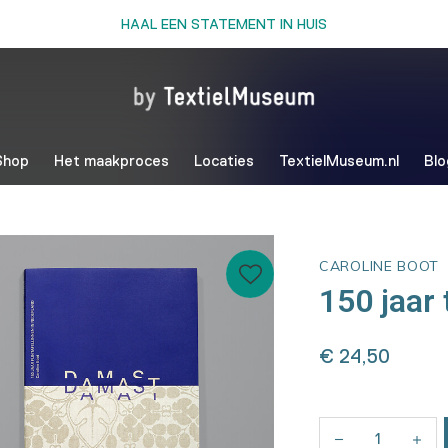
HAAL EEN STATEMENT IN HUIS
Shop
Het maakproces
Locaties
TextielMuseum.nl
Blo
CAROLINE BOOT
150 jaar 
€ 24,50