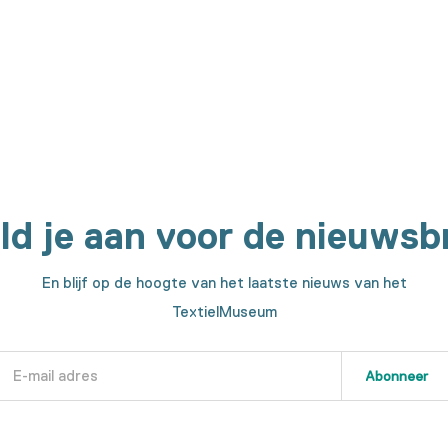
chines. We laten je elke stap in het maakproces zien.
ld je aan voor de nieuwsbr
En blijf op de hoogte van het laatste nieuws van het
TextielMuseum
Abonneer