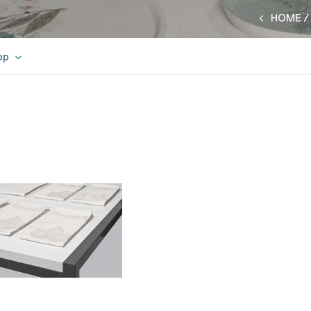
HOME
op