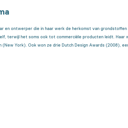
sma
r en ontwerper die in haar werk de herkomst van grondstoffen 
zelf, terwijl het soms ook tot commerciële producten leidt. Ha
(New York). Ook won ze drie Dutch Design Awards (2008), een
tie tot stand kwam?