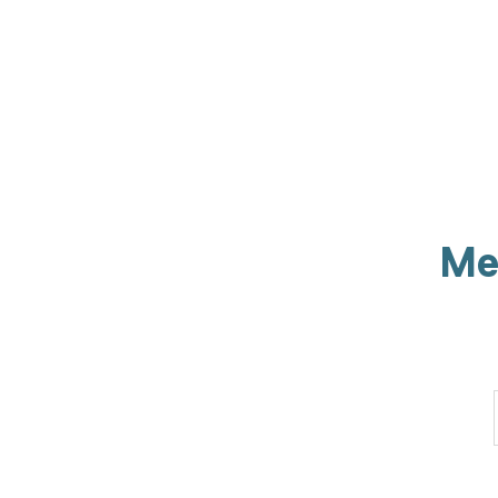
Van ontwerper, tot textielspecialist en high-tech ma
Ontdek het hier
Me