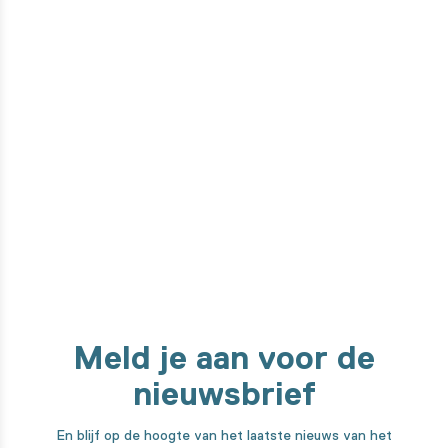
Wil je weten hoe dit product
gemaakt is?
Van ontwerpfase tot de ontwikkeling met onze high-tech
machines. We nemen je mee in elke stap van het maakproces!
Ontdek het hier
Meld je aan voor de
nieuwsbrief
En blijf op de hoogte van het laatste nieuws van het