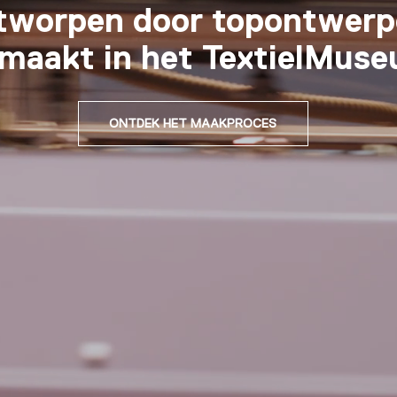
tworpen door topontwerp
maakt in het TextielMus
ONTDEK HET MAAKPROCES