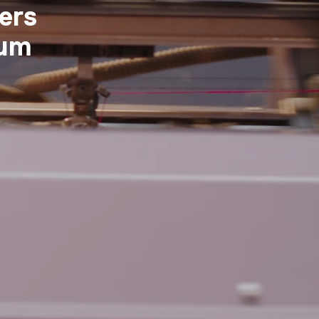
ers
eum