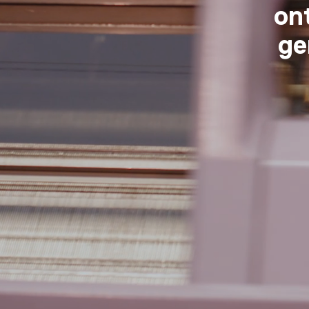
on
ge